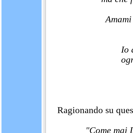
Amami 
Io 
ogn
Ragionando su quest
"Come mai D