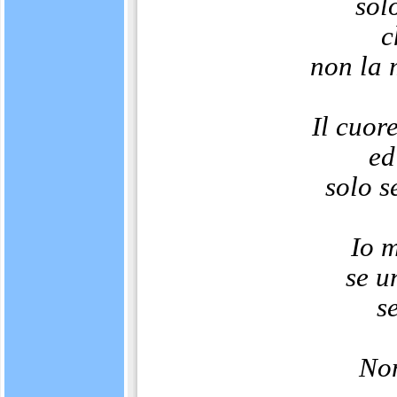
sol
c
non la 
Il cuor
ed
solo s
Io m
se u
s
Non