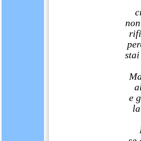
c
non
rif
per
stai
Ma
a
e 
la
se 