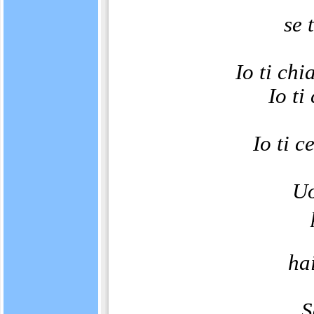
se 
Io ti chi
Io ti
Io ti c
Uo
ha
S