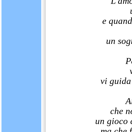
L'amo
e quand
un sog
P
vi guida
A
che no
un gioco 
ma che f