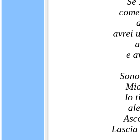
Se 
come 
avrei 
a
e a
Sono 
Mia
Io t
al
Asco
Lascia 