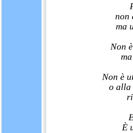
non 
ma u
Non è
ma
Non è un
o alla
r
E
È 