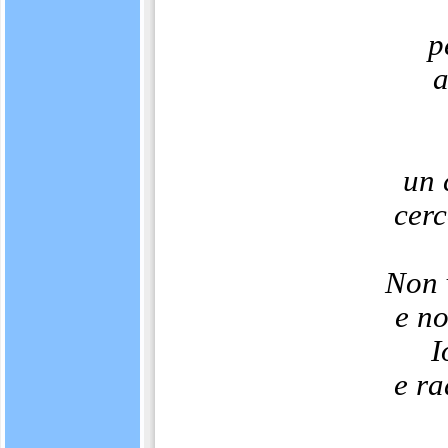
p
a
un 
cerc
Non v
e n
I
e ra