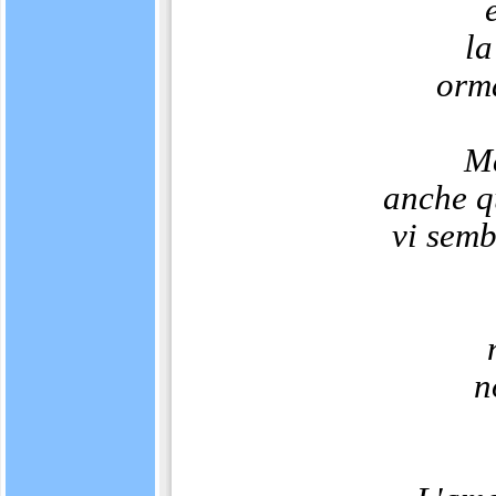
la
orma
Ma
anche q
vi semb
n