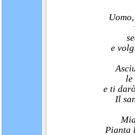
Uomo,
se
e volg
Asci
le
e ti dar
Il sa
Mia
Pianta 