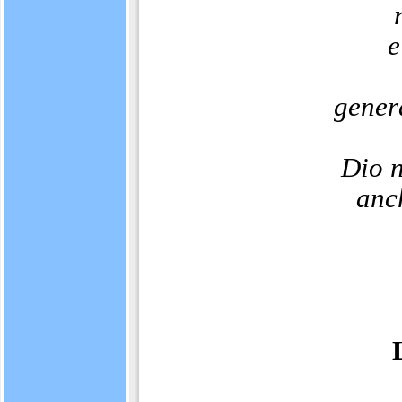
e
gener
Dio 
anc