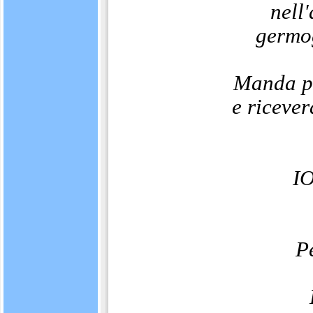
nell
germog
Manda pe
e ricever
IO
P