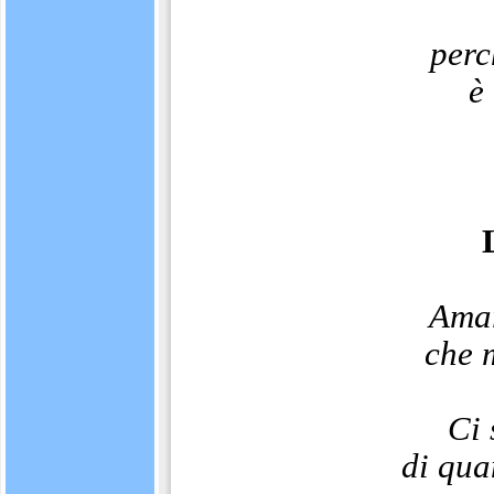
perc
è
Amar
che m
Ci 
di qua