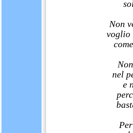
so
Non vo
voglio
come 
Non
nel p
e 
perc
bast
Per