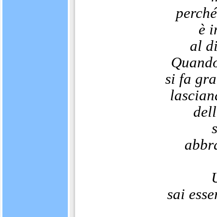
perché
è 
al d
Quando 
si fa gr
lascian
dell
abbr
sai esse