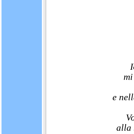
I
mi
e nel
Vo
alla