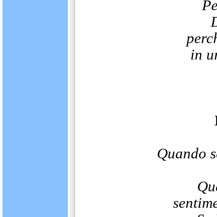
Pe
perc
in u
Quando se
Qua
sentime